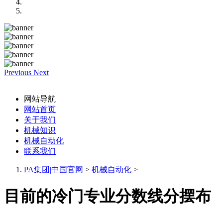
Previous
Next
网站导航
网站首页
关于我们
机械知识
机械自动化
联系我们
PA集团|中国官网
>
机械自动化
>
目前的冷门专业分数线分摆布