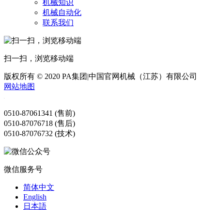
机械知识
机械自动化
联系我们
扫一扫，浏览移动端
版权所有 © 2020 PA集团|中国官网机械（江苏）有限公司
网站地图
0510-87061341 (售前)
0510-87076718 (售后)
0510-87076732 (技术)
微信服务号
简体中文
English
日本語