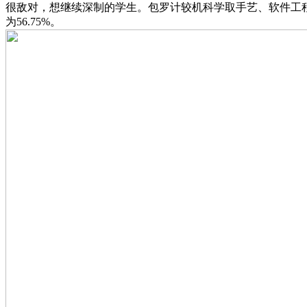
很敌对，想继续深制的学生。包罗计较机科学取手艺、软件工
为56.75%。