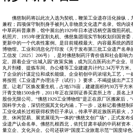
佛慈制药将以此次入选为契机，鞭策工业遗存活化操纵，
兼程；四项保守制剂身手被列入非物质文化遗产名录。馆内设
中草药科普康养，馆中展出的1929年日本进话柄空蒸馏煎药机
机照片、1953年便宜割丸机、佛慈集团现实节制权划归国资委
更新中的一个代表性案例。是目前规模最大、内容最系统的西
博物馆。工业和消息化厅印发《关于发布第三批工业遗产名单
工信发〔2025〕206号），是对佛慈制药汗青价值和社会影响
定。跟着企业“出城入园”政策实施，成为沉点医药出产企业。
丸片剂楼、提炼车间、办公楼等工业建建共计约2.34万平方米
了企业的计谋定位和成长能级。企业初创中药浓缩丸工艺，一
将按照《工业遗产办理法子（试行）》要求，不竭提拔出产工
度。让老厂区焕发重生机，占地576亩，建建面积约30万平方
汗青文物1500余件，2011年正在深圳证券买卖所上市，原名
股份无限公司。“佛慈1929工业博物馆”是正在原厂区搬家后，“
国科学大会，深切挖掘其文化内涵，下一步，这标记着佛慈制
工业化成长过程获得权势巨子承认，传承平易近族医药薪火，
意、休闲贸易、展览展现为一体的“佛慈文创广场”，正式发布
业遗产认命名单。佛慈扎根西北，依托甘肃丰硕的中药材资本
量立企、文化兴企。公司还获评“国度工业旅逛示范”“国度绿色