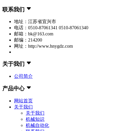
联系我们
地址：江苏省宜兴市
电话：0510-87061341 0510-87061340
邮箱：bk@163.com
邮编：214200
网址：http://www.hnygdz.com
关于我们
公司简介
产品中心
网站首页
关于我们
关于我们
机械知识
机械自动化