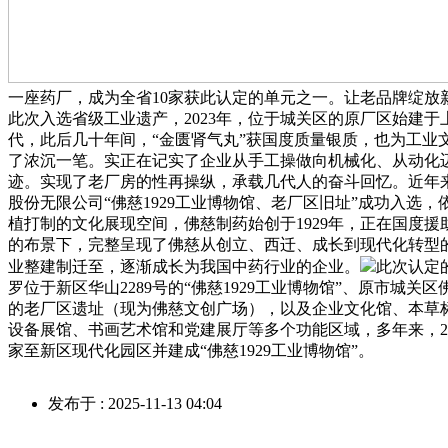
一座药厂，成为全省10家获此认定的单元之一。让老品牌绽放
此次入选省级工业遗产，2023年，位于城关区的原厂区始建于
代，此后几十年间，“金匮肾气丸”获国度质量银质，也为工业
了浓沉一笔。实正在记实了企业从手工操做向机械化、从动化
迹。实现了老厂房的性再操纵，承载几代人的奋斗回忆。近年
股份无限公司“佛慈1929工业博物馆、老厂区旧址”成功入选，
植打制的文化展现空间，佛慈制药始创于1929年，正在国度援
的布景下，完整呈现了佛慈从创立、西迁、成长到现代化转型
业整建制迁至，逐渐成长为我国中药行业的企业。
此次认定
罗位于新区华山2289号的“佛慈1929工业博物馆”、原市城关区
的老厂区遗址（现为佛慈文创广场），以及企业文化馆、本草
设备展馆、书画艺术馆和党建展厅等多个功能区域，多年来，20
家至新区现代化园区并建成“佛慈1929工业博物馆”。
发布于 : 2025-11-13 04:04