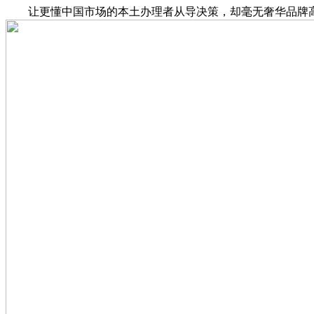
让更懂中国市场的本土办理者从导决策，却毫无奢华品牌