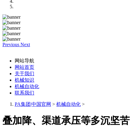
Previous
Next
网站导航
网站首页
关于我们
机械知识
机械自动化
联系我们
PA集团|中国官网
>
机械自动化
>
叠加降、渠道承压等多沉坚苦