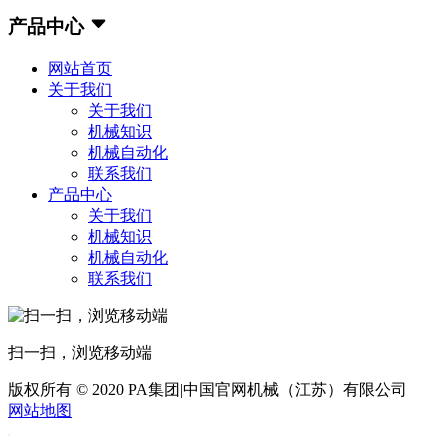
产品中心
网站首页
关于我们
关于我们
机械知识
机械自动化
联系我们
产品中心
关于我们
机械知识
机械自动化
联系我们
扫一扫，浏览移动端
版权所有 © 2020 PA集团|中国官网机械（江苏）有限公司
网站地图