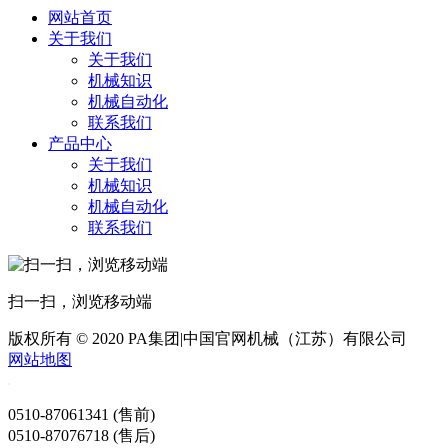
网站首页
关于我们
关于我们
机械知识
机械自动化
联系我们
产品中心
关于我们
机械知识
机械自动化
联系我们
扫一扫，浏览移动端
版权所有 © 2020 PA集团|中国官网机械（江苏）有限公司
网站地图
0510-87061341 (售前)
0510-87076718 (售后)