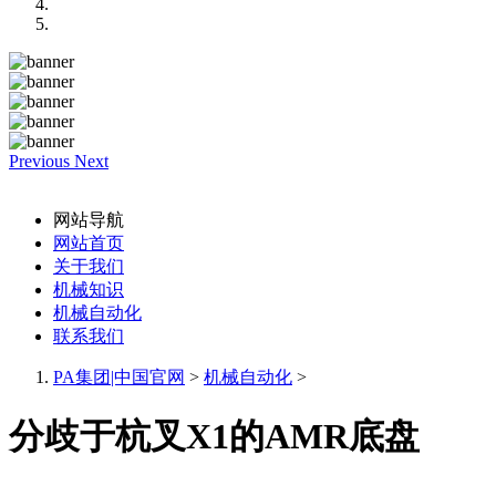
Previous
Next
网站导航
网站首页
关于我们
机械知识
机械自动化
联系我们
PA集团|中国官网
>
机械自动化
>
分歧于杭叉X1的AMR底盘