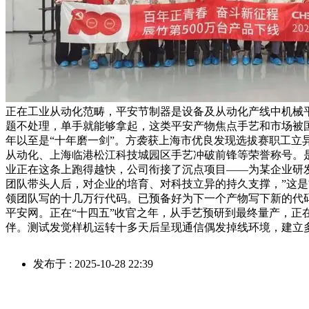
正在工业从动化范畴，平安节制器是设备及从动化产线中机械
题不处理，单手就能够拿起，这类平安产物焦点手艺和市场被
年以至是“十年磨一剑”。方袭获上海市优良发现选拔赛职工立
从动化、上海临港松江科技城园区手艺冲破前锋等荣誉称号。是
业正在这条上跑得越快，公司衔接了沉点项目——为某企业研
团队带头人后，对企业的培育、对科技立异的持久支撑，”这
领团队写的十几万行代码。已预备好为下一个产物写下新的代
平安网。正在“十四五”收官之年，从手艺预研到最终量产，正
伴。测试发觉样机运转十多天后呈现通信偶发掉线环境，建立
发布于 : 2025-10-28 22:39