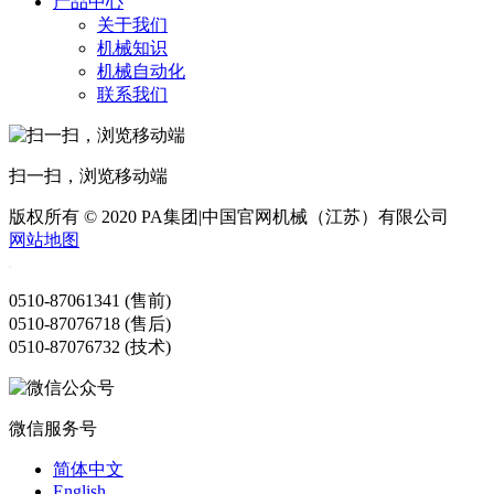
产品中心
关于我们
机械知识
机械自动化
联系我们
扫一扫，浏览移动端
版权所有 © 2020 PA集团|中国官网机械（江苏）有限公司
网站地图
0510-87061341 (售前)
0510-87076718 (售后)
0510-87076732 (技术)
微信服务号
简体中文
English