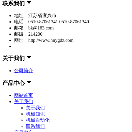
联系我们
地址：江苏省宜兴市
电话：0510-87061341 0510-87061340
邮箱：bk@163.com
邮编：214200
网址：http://www.hnygdz.com
关于我们
公司简介
产品中心
网站首页
关于我们
关于我们
机械知识
机械自动化
联系我们