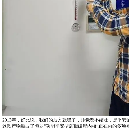
2013年，好比说，我们的后方就稳了，睡觉都不结壮，是平
这款产物霸占了包罗“功能平安型逻辑编程内核”正在内的多项