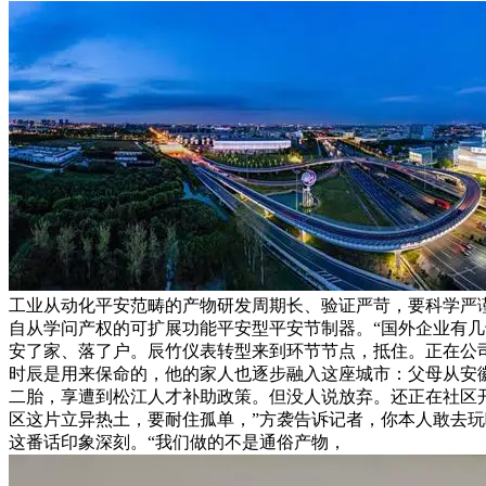
工业从动化平安范畴的产物研发周期长、验证严苛，要科学严
自从学问产权的可扩展功能平安型平安节制器。“国外企业有
安了家、落了户。辰竹仪表转型来到环节节点，抵住。正在公
时辰是用来保命的，他的家人也逐步融入这座城市：父母从安
二胎，享遭到松江人才补助政策。但没人说放弃。还正在社区
区这片立异热土，要耐住孤单，”方袭告诉记者，你本人敢去玩
这番话印象深刻。“我们做的不是通俗产物，