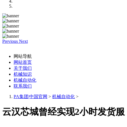
Previous
Next
网站导航
网站首页
关于我们
机械知识
机械自动化
联系我们
PA集团|中国官网
>
机械自动化
>
云汉芯城曾经实现2小时发货服