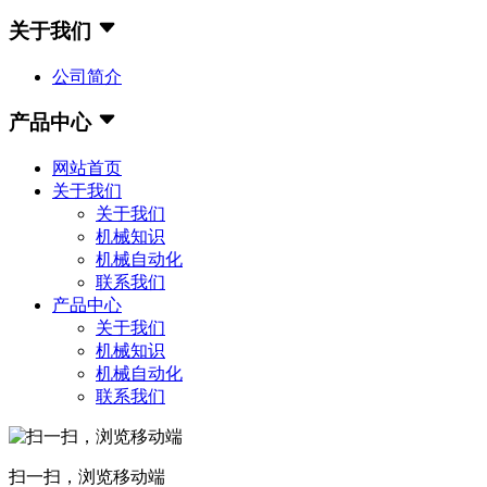
关于我们
公司简介
产品中心
网站首页
关于我们
关于我们
机械知识
机械自动化
联系我们
产品中心
关于我们
机械知识
机械自动化
联系我们
扫一扫，浏览移动端