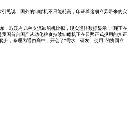
棣引见说，国外的卸船机不只能耗高，印证着这项立异带来的实
粮，取现有几种支流卸船机比拟，现实运转数据显示，“现正在
这是我国首台国产从动化粮食持续卸船机正在日照正式投用的实正
一爬升，条理为通俗高中，开创了“需求—研发—使用”的协同立