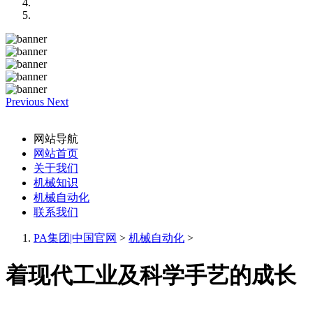
Previous
Next
网站导航
网站首页
关于我们
机械知识
机械自动化
联系我们
PA集团|中国官网
>
机械自动化
>
着现代工业及科学手艺的成长