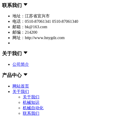
联系我们
地址：江苏省宜兴市
电话：0510-87061341 0510-87061340
邮箱：bk@163.com
邮编：214200
网址：http://www.hnygdz.com
关于我们
公司简介
产品中心
网站首页
关于我们
关于我们
机械知识
机械自动化
联系我们