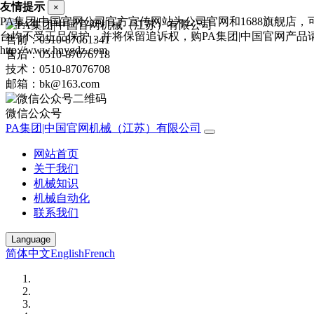
友情提示
×
PA集团|中国官网公司官方宣传网站为公司官网和1688旗舰店
台均不受正品保护，并将保留追诉权，购PA集团|中国官网产品
售前：0510-87061341
http://www.hnygdz.com
售后：0510-87076718
技术：0510-87076708
邮箱：bk@163.com
微信公众号
PA集团|中国官网机械（江苏）有限公司
网站首页
关于我们
机械知识
机械自动化
联系我们
Language
简体中文
English
French