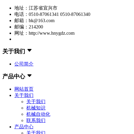
地址：江苏省宜兴市
电话：0510-87061341 0510-87061340
邮箱：bk@163.com
邮编：214200
网址：http://www.hnygdz.com
关于我们
公司简介
产品中心
网站首页
关于我们
关于我们
机械知识
机械自动化
联系我们
产品中心
关于我们