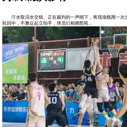
汗水取泪水交错。正在裁判的一声哨下，将现场氛围一次次
轮回中，不雅众起立拍手，球员们相拥怒吼，