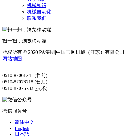
机械知识
机械自动化
联系我们
扫一扫，浏览移动端
版权所有 © 2020 PA集团|中国官网机械（江苏）有限公司
网站地图
0510-87061341 (售前)
0510-87076718 (售后)
0510-87076732 (技术)
微信服务号
简体中文
English
日本語