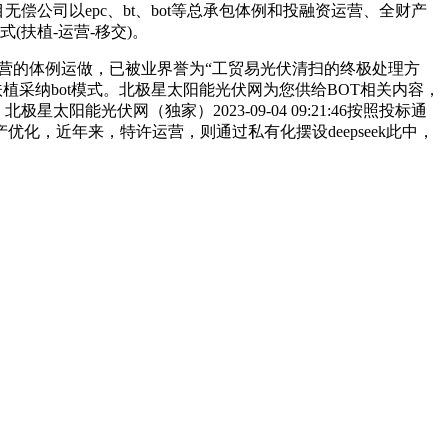
偿公司以epc、bt、bot等总承包体例和投融资运营、全财产
(扶植-运营-移交)。
许运营的体例运做，已被业界誉为“工贸易光伏清扫的终极处理方
植采纳bot模式。北极星太阳能光伏网为您供给BOT相关内容，
阳能光伏网（独家）2023-09-04 09:21:46按照投标通
化，近年来，特许运营，则通过私有化摆设deepseek此中，