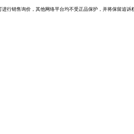
行销售询价，其他网络平台均不受正品保护，并将保留追诉权，购PA集团|