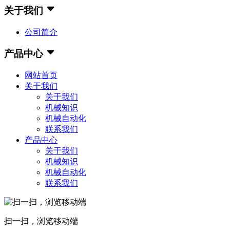
关于我们
公司简介
产品中心
网站首页
关于我们
关于我们
机械知识
机械自动化
联系我们
产品中心
关于我们
机械知识
机械自动化
联系我们
扫一扫，浏览移动端