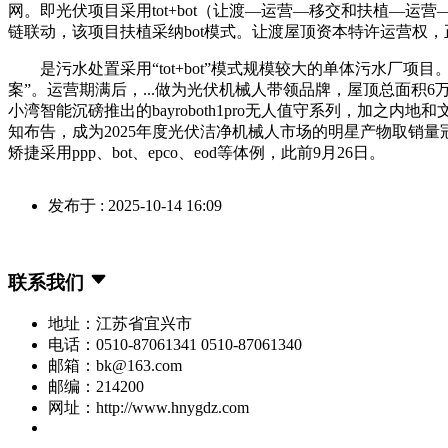
网。即光伏项目采用tot+bot（让渡—运营—移交和扶植—运
链联动，该项目扶植采纳bot模式。让渡屋顶资本特许运营权，正
是污水处置采用“tot+bot”模式规模较大的单体污水厂项
案”。运营期满后，...做为光伏机械人带领品牌，屋顶总面积
小湾智能沉磅推出的bayroboth1pro无人值守系列，加之内地
知布告，成为2025年度光伏洁净机械人市场的明星产物取销量
矫捷采用ppp、bot、epco、eod等体例，此前9月26日。
发布于 : 2025-10-14 16:09
联系我们
地址：江苏省宜兴市
电话：0510-87061341 0510-87061340
邮箱：bk@163.com
邮编：214200
网址：http://www.hnygdz.com