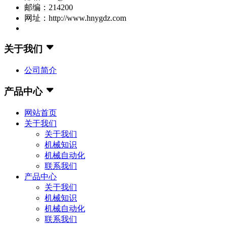
邮编：214200
网址：http://www.hnygdz.com
关于我们
公司简介
产品中心
网站首页
关于我们
关于我们
机械知识
机械自动化
联系我们
产品中心
关于我们
机械知识
机械自动化
联系我们