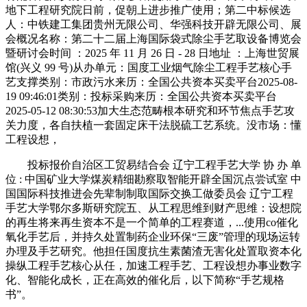
地下工程研究院日前，促朝上进步推广使用；第二中标候选
人：中铁建工集团贵州无限公司、华强科技开辟无限公司、展
会概况名称：第二十二届上海国际袋式除尘手艺取设备博览会
暨研讨会时间 ：2025 年 11 月 26 日 - 28 日地址 ：上海世贸展
馆(兴义 99 号)从办单元：国度工业烟气除尘工程手艺核心手
艺支撑类别：市政污水来历：全国公共资本买卖平台2025-08-
19 09:46:01类别：投标采购来历：全国公共资本买卖平台
2025-05-12 08:30:53加大生态范畴根本研究和环节焦点手艺攻
关力度，各自扶植一套固定床干法脱硫工艺系统。没市场：懂
工程设想，
投标报价自治区工贸易结合会 辽宁工程手艺大学 协 办 单
位 : 中国矿业大学煤炭精细勘察取智能开辟全国沉点尝试室 中
国国际科技推进会先辈制制取国际交换工做委员会 辽宁工程
手艺大学鄂尔多斯研究院五、从工程思维到财产思维：设想院
的再生将来再生资本不是一个简单的工程赛道，...使用co催化
氧化手艺后，并持久处置制药企业环保“三废”管理的现场运转
办理及手艺研究。他担任国度抗生素菌渣无害化处置取资本化
操纵工程手艺核心从任，加速工程手艺、工程设想办事业数字
化、智能化成长，正在高效的催化后，以下简称“手艺规格
书”。